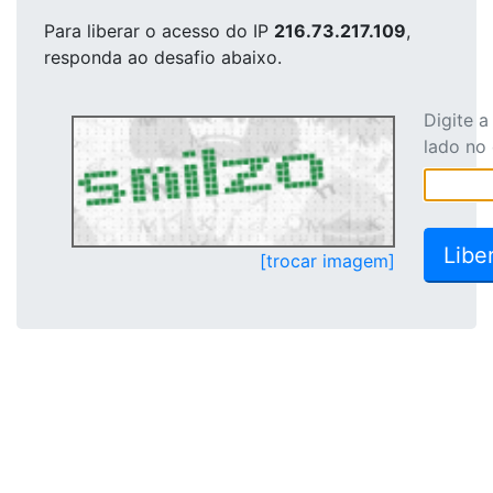
Para liberar o acesso
do IP
216.73.217.109
,
responda ao desafio abaixo.
Digite 
lado no
[trocar imagem]