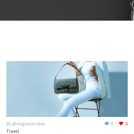
By @miguelarribas
0
2
Travel