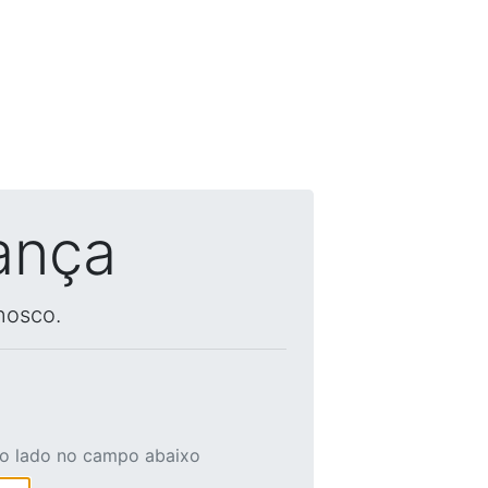
ança
nosco.
ao lado no campo abaixo