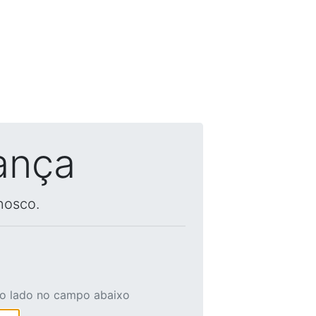
ança
nosco.
ao lado no campo abaixo