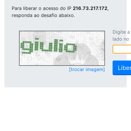
Para liberar o acesso
do IP
216.73.217.172
,
responda ao desafio abaixo.
Digite 
lado no
[trocar imagem]