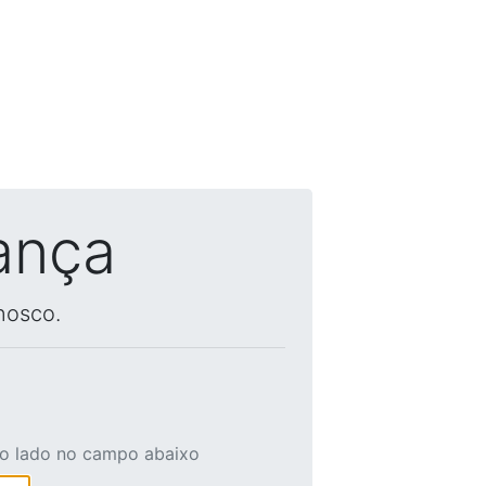
ança
nosco.
ao lado no campo abaixo